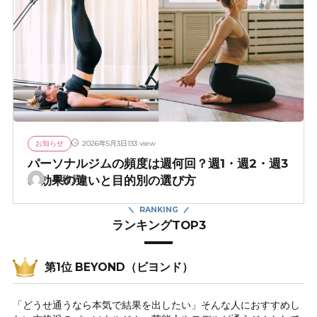
お知らせ
133 view
2026年5月3日
パーソナルジムの頻度は週何回？週1・週2・週3
の効果の違いと目的別の選び方
事務局
RANKING
ランキングTOP3
第1位 BEYOND（ビヨンド）
「どうせ通うなら本気で結果を出したい」そんな人におすすめし