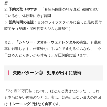
想
予約の取りやすさ
：「希望時間帯の枠が直近1週間で空い
ているか」体験時に必ず質問
営業時間の確認
：自分のライフスタイルに合った最終受付
時間か（早朝・深夜営業のジムも増加中）
また、
「シャワー・タオル・ウェアレンタルの有無」
も継続
率に影響します。仕事帰りに手ぶらで通えるジムなら、「今
日はめんどくさいから休もう」が圧倒的に減ります。
失敗パターン④：効果が出ずに後悔
「2ヶ月25万円払ったのに、ほとんど痩せなかった…」これ
も本当に多い後悔のひとつ。実は、効果が出ない最大の原因
は
トレーニングではなく食事
です。