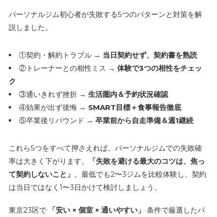
パーソナルジム初心者が失敗する5つのパターンと対策を解
説しました。
①契約・解約トラブル →
当日契約せず、契約書を熟読
②トレーナーとの相性ミス →
体験で3つの相性をチェッ
ク
③通いきれず挫折 →
生活圏内＆予約状況確認
④効果が出ず後悔 →
SMART目標＋食事報告徹底
⑤卒業後リバウンド →
卒業前から自走準備＆週1継続
これら5つをすべて押さえれば、パーソナルジムでの失敗確
率は大きく下がります。
「失敗を避ける最大のコツは、焦っ
て契約しないこと」
。最低でも2〜3ジムを比較体験し、契約
は当日ではなく1〜3日かけて検討しましょう。
東京23区で
「安い × 個室 × 通いやすい」
条件で厳選したパ