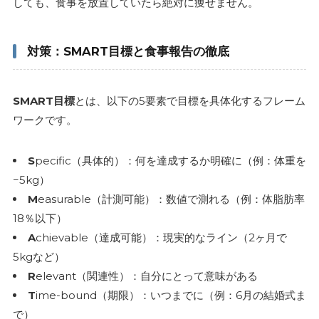
しても、食事を放置していたら絶対に痩せません。
対策：SMART目標と食事報告の徹底
SMART目標
とは、以下の5要素で目標を具体化するフレーム
ワークです。
S
pecific（具体的）：何を達成するか明確に（例：体重を
−5kg）
M
easurable（計測可能）：数値で測れる（例：体脂肪率
18％以下）
A
chievable（達成可能）：現実的なライン（2ヶ月で
5kgなど）
R
elevant（関連性）：自分にとって意味がある
T
ime-bound（期限）：いつまでに（例：6月の結婚式ま
で）