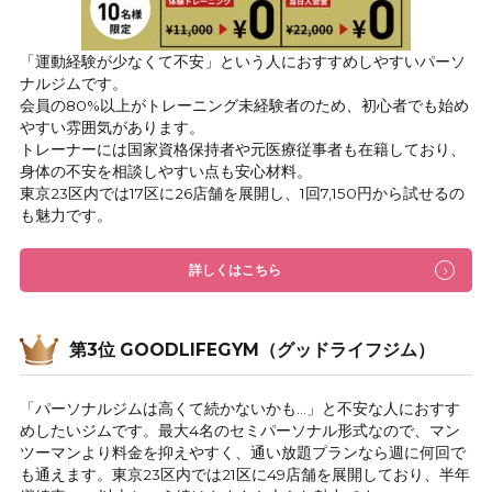
「運動経験が少なくて不安」という人におすすめしやすいパーソ
ナルジムです。
会員の80%以上がトレーニング未経験者のため、初心者でも始め
やすい雰囲気があります。
トレーナーには国家資格保持者や元医療従事者も在籍しており、
身体の不安を相談しやすい点も安心材料。
東京23区内では17区に26店舗を展開し、1回7,150円から試せるの
も魅力です。
詳しくはこちら
第3位 GOODLIFEGYM（グッドライフジム）
「パーソナルジムは高くて続かないかも…」と不安な人におすす
めしたいジムです。最大4名のセミパーソナル形式なので、マン
ツーマンより料金を抑えやすく、通い放題プランなら週に何回で
も通えます。東京23区内では21区に49店舗を展開しており、半年