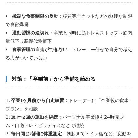
極端な食事制限の反動
：糖質完全カットなどの無理な制限
で食欲爆発
運動習慣の途切れ
：卒業と同時に筋トレもストップ→筋肉
量低下→基礎代謝低下
食事管理の自走ができない
：トレーナー任せで自分で考え
る力がついていない
対策：「卒業前」から準備を始める
卒業1ヶ月前から自走練習
：トレーナーに「卒業後の食事
プラン」を相談
週1〜2回の運動を継続
：パーソナル卒業後も24時間ジ
ム・自宅トレ・ピラティスなどで継続
毎日同じ時間に体重測定
：朝起きてトイレ後など、変動を