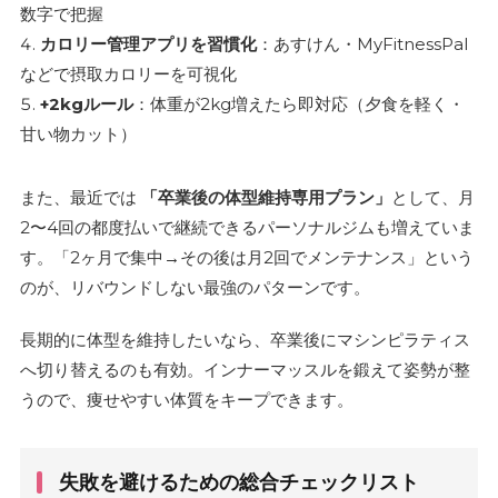
数字で把握
カロリー管理アプリを習慣化
：あすけん・MyFitnessPal
などで摂取カロリーを可視化
+2kgルール
：体重が2kg増えたら即対応（夕食を軽く・
甘い物カット）
また、最近では
「卒業後の体型維持専用プラン」
として、月
2〜4回の都度払いで継続できるパーソナルジムも増えていま
す。「2ヶ月で集中→その後は月2回でメンテナンス」という
のが、リバウンドしない最強のパターンです。
長期的に体型を維持したいなら、卒業後にマシンピラティス
へ切り替えるのも有効。インナーマッスルを鍛えて姿勢が整
うので、痩せやすい体質をキープできます。
失敗を避けるための総合チェックリスト