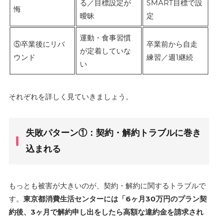
る／目標設定が
SMART目標で設
悔
曖昧
定
運動・食事習慣
⑤卒業後にリバ
卒業前から自走
が定着していな
ウンド
練習／週1継続
い
それぞれを詳しく見ていきましょう。
失敗パターン①：契約・解約トラブルに巻き
込まれる
もっとも被害が大きいのが、契約・解約に関するトラブルで
す。
東京都消費生活センターには「6ヶ月30万円のプラン契
約後、3ヶ月で解約申し出をしたら高額な違約金を請求され