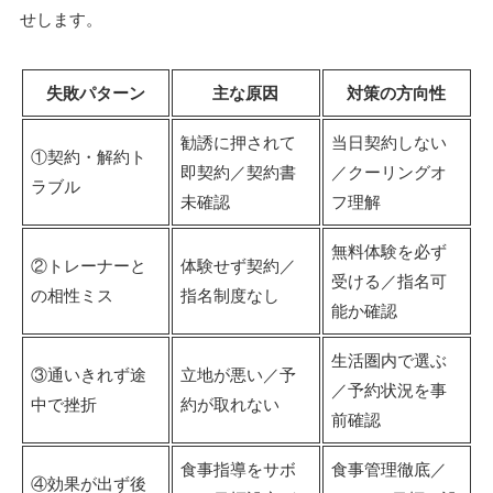
せします。
失敗パターン
主な原因
対策の方向性
勧誘に押されて
当日契約しない
①契約・解約ト
即契約／契約書
／クーリングオ
ラブル
未確認
フ理解
無料体験を必ず
②トレーナーと
体験せず契約／
受ける／指名可
の相性ミス
指名制度なし
能か確認
生活圏内で選ぶ
③通いきれず途
立地が悪い／予
／予約状況を事
中で挫折
約が取れない
前確認
食事指導をサボ
食事管理徹底／
④効果が出ず後