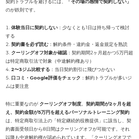
契約トラブルを避けるには、
「その場の感情で契約しない」
のが鉄則です。
体験当日に契約しない
：少なくとも1日は持ち帰って検討
する
契約書を必ず読む
：解約条件・違約金・返金規定を熟読
クーリングオフ対象か確認
：契約期間2ヶ月超かつ5万円超
は特定商取引法で対象（中途解約権あり）
2〜3ジム比較する
：当日契約割引に飛びつかない
口コミ・Google評価をチェック
：解約トラブルが多いジ
ムは要注意
特に重要なのが
クーリングオフ制度
。
契約期間が2ヶ月を超
え、契約金額が5万円を超えるパーソナルトレーニング契約
は、特定商取引法上の「特定継続的役務提供」に該当し、契
約書面受領日から8日間はクーリングオフが可能です。それ
以降も中途解約権が認められています。「クーリングオフで