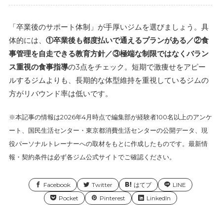
「卒業後のサポート体制」が手厚いジムを選びましょう。具
体的には、
①卒業後も都度払いで通えるプランがある／②食
事管理を自走できる教育方針／③極端な制限ではなくバラン
ス重視の食事指導
の3点をチェック。短期で激痩せをアピー
ルするジムよりも、長期的な体型維持を重視しているジムの
方がリバウンド率は低いです。
※本記事の情報は2026年4月時点で編集部が経験者100名以上のアンケ
ート、国民生活センター・東京都消費生活センターの公開データ、現
役パーソナルトレーナーへの取材をもとに作成したものです。最新情
報・契約条件は必ず各ジム公式サイトでご確認ください。
Facebook
Twitter
はてブ
LINE
Pocket
Pinterest
LinkedIn