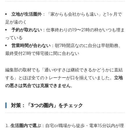
立地が生活圏外
：「家からも会社からも遠い」と1ヶ月で
足が遠のく
予約が取れない
：仕事終わりの19〜21時の枠がいつも埋ま
っている
営業時間が合わない
：朝7時開店なのに自分は早朝勤務、
最終受付21時で帰宅後に間に合わない
編集部の取材でも「通いやすさは継続できるかどうかに直結
する」とほぼ全てのトレーナーが口を揃えていました。
立地
の悪さは気合では克服できません
。
対策：「3つの圏内」をチェック
生活圏内で選ぶ
：自宅or職場から徒歩・電車15分以内が理